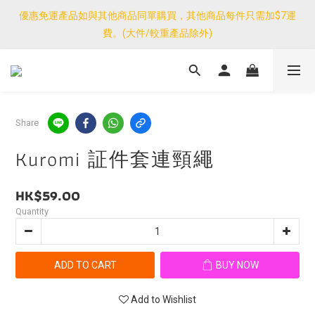
優惠免運產品如與其他商品同單購買，其他商品每件只需加$7運
優惠免運產品如與其他商品同單購買，其他商品每件只需加$7運
費。(大件/較重產品除外)
費。(大件/較重產品除外)
<公告>感謝支持！我們團隊由30/7~12/8外訪搜羅新產品，期間網
店訂單處理及客服服務暫停，門市正常營業。
優惠免運產品如與其他商品同單購買，其他商品每件只需加$7運
Share
費。(大件/較重產品除外)
Kuromi 証件套連頸繩
HK$59.00
Quantity
ADD TO CART
BUY NOW
Add to Wishlist