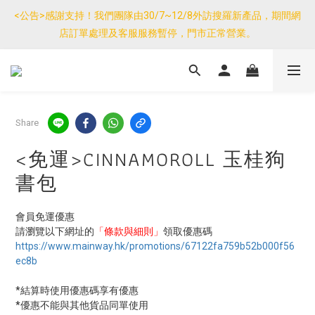
優惠免運產品如與其他商品同單購買，其他商品每件只需加$7運
<公告>感謝支持！我們團隊由30/7~12/8外訪搜羅新產品，期間網
費。(大件/較重產品除外)
店訂單處理及客服服務暫停，門市正常營業。
優惠免運產品如與其他商品同單購買，其他商品每件只需加$7運
費。(大件/較重產品除外)
Share
<免運>CINNAMOROLL 玉桂狗
書包
會員免運優惠
請瀏覽以下網址的
「條款與細則」
領取優惠碼
https://www.mainway.hk/promotions/67122fa759b52b000f56
ec8b
*結算時使用優惠碼享有優惠
*優惠不能與其他貨品同單使用