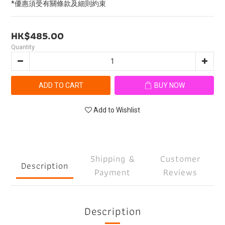
*優惠須受有關條款及細則約束
HK$485.00
Quantity
ADD TO CART
BUY NOW
Add to Wishlist
Shipping &
Customer
Description
Payment
Reviews
Description