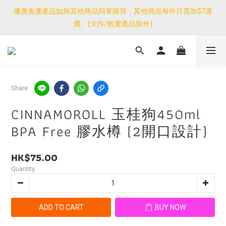
優惠免運產品如與其他商品同單購買，其他商品每件只需加$7運
優惠免運產品如與其他商品同單購買，其他商品每件只需加$7運
費。(大件/較重產品除外)
費。(大件/較重產品除外)
<公告>感謝支持！我們團隊由30/7~12/8外訪搜羅新產品，期間網
店訂單處理及客服服務暫停，門市正常營業。
優惠免運產品如與其他商品同單購買，其他商品每件只需加$7運
Share
費。(大件/較重產品除外)
CINNAMOROLL 玉桂狗450ml
BPA Free 膠水樽 (2開口設計)
HK$75.00
Quantity
ADD TO CART
BUY NOW