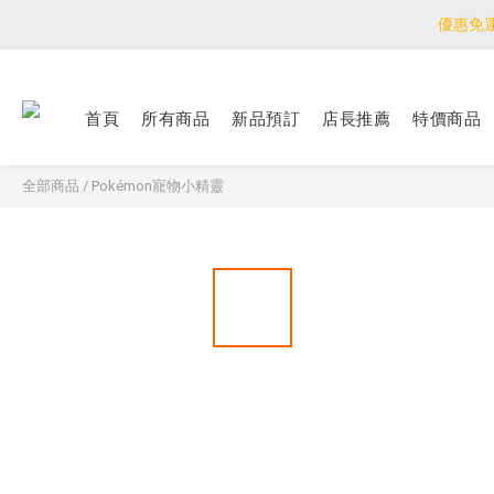
優惠免
優惠免
<公告>感謝支持！
首頁
所有商品
新品預訂
店長推薦
特價商品
優惠免
全部商品
/
Pokémon寵物小精靈