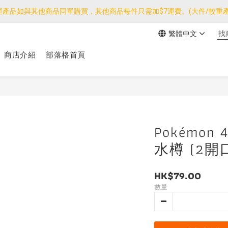
運產品如與其他商品同單購買，其他商品每件只需加$7運費。(大件/較重產
運產品如與其他商品同單購買，其他商品每件只需加$7運費。(大件/較重產
繁體中文
我們團隊由30/7~12/8外訪搜羅新產品，期間網店訂單處理及客服服務
商店介紹
部落格首頁
運產品如與其他商品同單購買，其他商品每件只需加$7運費。(大件/較重產
Pokémon 
水樽 (2開
HK$79.00
數量