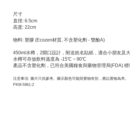
尺寸
直徑: 6.5cm
高度: 22cm
物料: 塑膠 (Ecozen材質, 不含塑化劑 - 雙酚A)
450ml水樽，2開口設計，附送姓名貼紙，適合小朋友及
水樽可存放飲料溫度為 -15℃ ~ 90℃
產品不含塑化劑，已符合美國糧食與藥物管理局(FDA) 標
注意事項: 圖片只供參考。圖示顏色可能與實物有別，應以實物為準。
PKM-5961-2