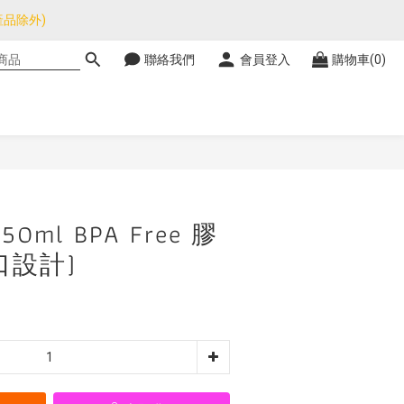
品除外)
品除外)
聯絡我們
會員登入
購物車(0)
暫停，門市正常營業。
品除外)
立即購買
450ml BPA Free 膠
口設計)