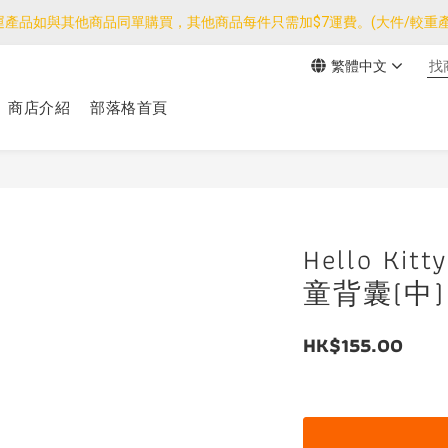
運產品如與其他商品同單購買，其他商品每件只需加$7運費。(大件/較重產
運產品如與其他商品同單購買，其他商品每件只需加$7運費。(大件/較重產
繁體中文
我們團隊由30/7~12/8外訪搜羅新產品，期間網店訂單處理及客服服務
商店介紹
部落格首頁
運產品如與其他商品同單購買，其他商品每件只需加$7運費。(大件/較重產
Hello Kitt
童背囊(中)
HK$155.00