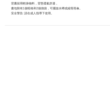
背囊採用輕身物料，背墊透氣舒適，
書包附有1個暗格和2個側袋，可擺放水樽或縮骨雨傘。
安全警告: 請在成人指導下使用。