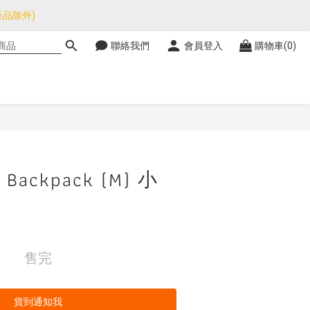
品除外)
品除外)
聯絡我們
會員登入
購物車(0)
暫停，門市正常營業。
品除外)
y Backpack (M) 小
售完
貨到通知我