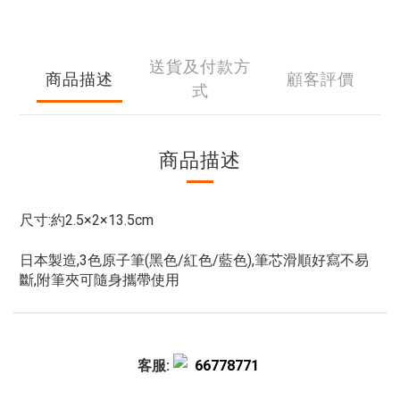
送貨及付款方
商品描述
顧客評價
式
商品描述
尺寸:約2.5×2×13.5cm
日本製造,3色原子筆(黑色/紅色/藍色),筆芯滑順好寫不易
斷,附筆夾可隨身攜帶使用
客服:
66778771