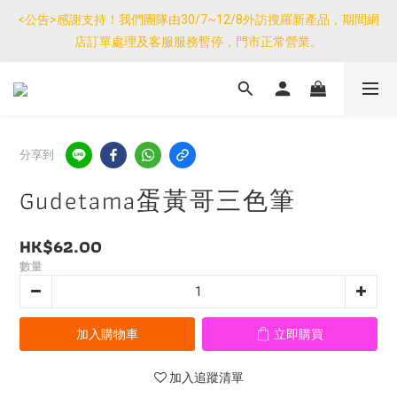
優惠免運產品如與其他商品同單購買，其他商品每件只需加$7運
<公告>感謝支持！我們團隊由30/7~12/8外訪搜羅新產品，期間網
費。(大件/較重產品除外)
店訂單處理及客服服務暫停，門市正常營業。
優惠免運產品如與其他商品同單購買，其他商品每件只需加$7運
費。(大件/較重產品除外)
分享到
Gudetama蛋黃哥三色筆
HK$62.00
數量
加入購物車
立即購買
加入追蹤清單