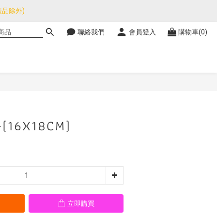
品除外)
品除外)
聯絡我們
會員登入
購物車(0)
暫停，門市正常營業。
品除外)
立即購買
(16X18CM)
立即購買