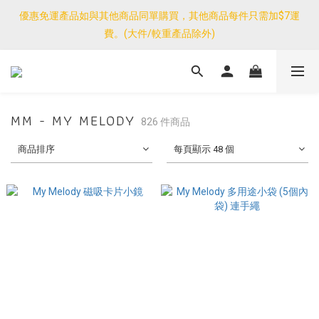
費。(大件/較重產品除外)
優惠免運產品如與其他商品同單購買，其他商品每件只需加$7運
費。(大件/較重產品除外)
<公告>感謝支持！我們團隊由30/7~12/8外訪搜羅新產品，期間網
店訂單處理及客服服務暫停，門市正常營業。
優惠免運產品如與其他商品同單購買，其他商品每件只需加$7運
費。(大件/較重產品除外)
MM - MY MELODY
826 件商品
商品排序
每頁顯示 48 個